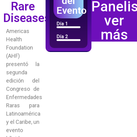
del
Paneli
Rare
Evento
Diseases
ver
Día 1
más
Americas
Día 2
Health
Foundation
(AHF)
presentó la
segunda
edición del
Congreso de
Enfermedades
Raras para
Latinoamérica
y el Caribe, un
evento