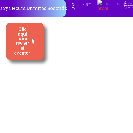
Organized
Days
Hours
Minutes
Seconds
by
Clic
aquí
para
revivir
el
evento*