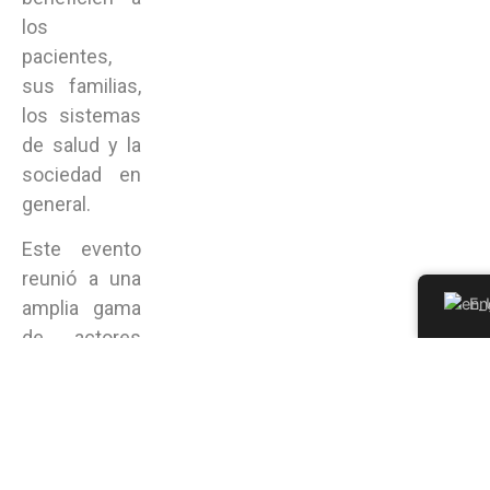
los
pacientes,
sus familias,
los sistemas
de salud y la
sociedad en
general.
Este evento
reunió a una
En
amplia gama
de actores
clave como:
organizaciones
de pacientes,
asociaciones
médicas y